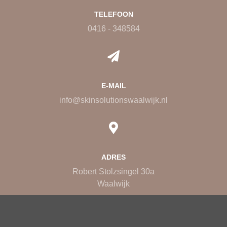
TELEFOON
0416 - 348584
E-MAIL
info@skinsolutionswaalwijk.nl
ADRES
Robert Stolzsingel 30a
Waalwijk